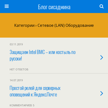
Блог сисадмина
Категории ›
Сетевое (LAN) Оборудование
03.11.2019
Защищаем Intel BMC – или костыль по
русски!
НЕТ ОТВЕТОВ
14.07.2019
Простой релей для серверных
оповещений к Яндекс.Почте
КОММЕНТАРИЕВ 5