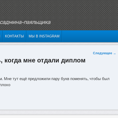
исадмина-паяльщика
У
РЖИМОМУ
И
КОНТАКТЫ
МЫ В INSTAGRAM
Следующее
→
ь, когда мне отдали диплом
. Мне тут ещё предложили пару букв поменять, чтобы был
еплохо