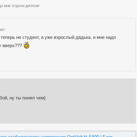
ГДА МНЕ ОТДАЛИ ДИПЛОМ
”
ет:
 теперь не студент, а уже взрослый дядька, и мне надо
зу вверх???
:
бой, ну ты понял чем)
ого стабилизатора напряжения OptiVolt H-S800 | Блог