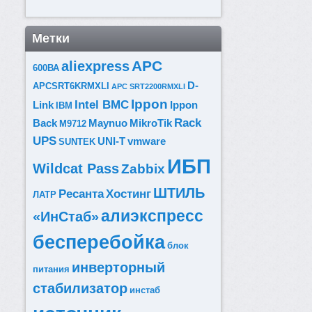
Метки
APC
aliexpress
600ВА
D-
APCSRT6KRMXLI
APC SRT2200RMXLI
Ippon
Intel BMC
Link
Ippon
IBM
Rack
Back
Maynuo
MikroTik
M9712
UPS
UNI-T
vmware
SUNTEK
ИБП
Wildcat Pass
Zabbix
ШТИЛЬ
Ресанта
Хостинг
ЛАТР
алиэкспресс
«ИнСтаб»
бесперебойка
блок
инверторный
питания
стабилизатор
инстаб