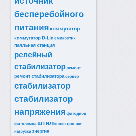
источник
бесперебойного
питания
коммутатор
коммутатор D-Link
микротик
паяльная станция
релейный
стабилизатор
ремонт
ремонт стабилизатора
сервер
стабилизатор
стабилизатор
напряжения
фитодиод
штиль
фитолампа
электронная
энергия
нагрузка