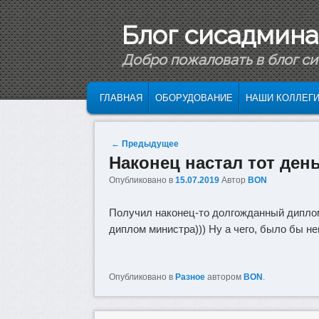
Блог сисадмина
Добро пожаловать в блог с
ГЛАВНОЕ МЕНЮ
ПЕРЕЙТИ К ОСНОВНОМУ СОДЕРЖИМОМ
ПЕРЕЙТИ К ДОПОЛНИТЕЛЬНОМУ СОДЕ
ГЛАВНАЯ
ОБОРУДОВАНИЕ
НАШИ КОЛЛЕГ
Навигация по записям
←
Предыдущее
Наконец настал тот ден
Опубликовано в
15.07.2019
Автор
BON
Получил наконец-то долгожданный диплом
диплом министра))) Ну а чего, было бы н
Опубликовано в
Разное
автором
BON
.