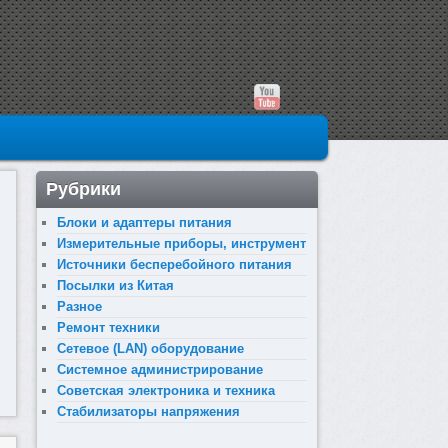
Рубрики
Блоки и адаптеры питания
Измерительные приборы, инструмент
Источники бесперебойного питания
Посылки из Китая
Разное
Ремонт техники
Сетевое (LAN) оборудование
Системное администрирование
Советская электроника и техника
Стабилизаторы напряжения