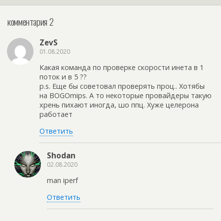
комментария 2
ZevS
01.08.2020
Какая команда по проверке скорости инета в 1
поток и в 5 ??
p.s. Еще бы советовал проверять проц.. Хотябы
на BOGOmips. А то некоторые провайдеры такую
хрень пихают иногда, шо ппц. Хуже целерона
работает
Ответить
Shodan
02.08.2020
man iperf
Ответить