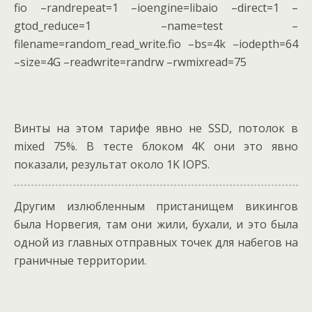
fio –randrepeat=1 –ioengine=libaio –direct=1 –
gtod_reduce=1 –name=
test
–
filename=random_read_write.fio –bs=4k –iodepth=64
–size=4G –readwrite=randrw –rwmixread=75
Винты на этом тарифе явно не SSD, потолок в
mixed 75%. В тесте блоком 4К они это явно
показали, результат около 1K IOPS.
Другим излюбленным пристанищем викингов
была Норвегия, там они жили, бухали, и это была
одной из главных отправных точек для набегов на
граничные территории.