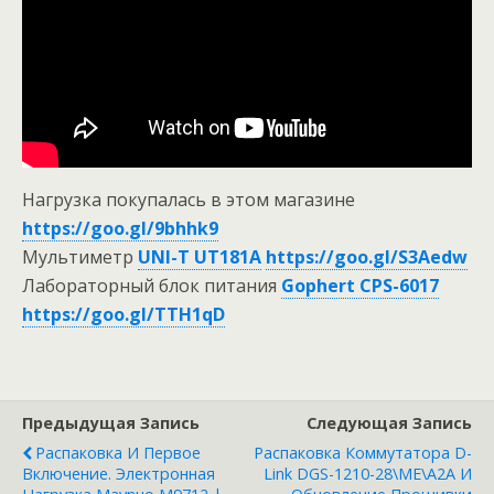
Нагрузка покупалась в этом магазине
https://goo.gl/9bhhk9
Мультиметр
UNI-T UT181A
https://goo.gl/S3Aedw
Лабораторный блок питания
Gophert CPS-6017
https://goo.gl/TTH1qD
Предыдущая Запись
Следующая Запись
Распаковка И Первое
Распаковка Коммутатора D-
Включение. Электронная
Link DGS-1210-28\ME\A2A И