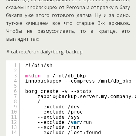
скажем innobackupex от Percona и отправку в базу
бэкапа уже этого готового дапма. Ну и за одно,
тут-же очищаем все что старше 3-х архивов.
Чтобы не размусоливать, то в кратце, это
выглядит так:
# cat /etc/cron.daily/borg_backup
1
#!/bin/sh
2
3
mkdir
-p /mnt/db_bkp
4
innobackupex --compress /mnt/db_bkp
5
6
borg create -v --stats              
7
zabbix@backup.server.my.company.
8
/                               
9
--exclude /dev                  
10
--exclude /proc                 
11
--exclude /sys                  
12
--exclude /
var
/run              
13
--exclude /run                  
14
--exclude /lost+found           