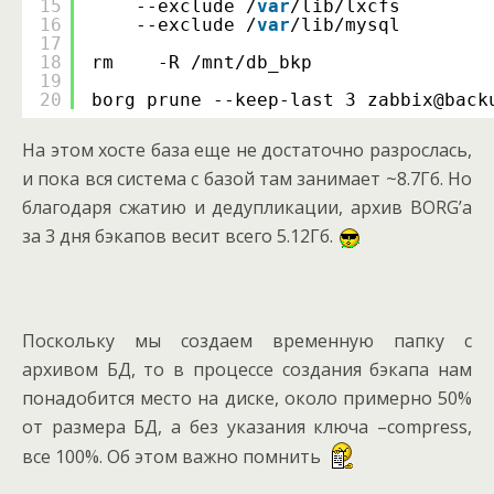
15
--exclude /
var
/lib/lxcfs        
16
--exclude /
var
/lib/mysql
17
18
rm    -R /mnt/db_bkp
19
20
borg prune --keep-last 3 zabbix@back
На этом хосте база еще не достаточно разрослась,
и пока вся система с базой там занимает ~8.7Гб. Но
благодаря сжатию и дедупликации, архив BORG’а
за 3 дня бэкапов весит всего 5.12Гб.
Поскольку мы создаем временную папку с
архивом БД, то в процессе создания бэкапа нам
понадобится место на диске, около примерно 50%
от размера БД, а без указания ключа –compress,
все 100%. Об этом важно помнить