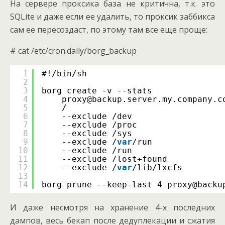
На сервере проксика база не критична, т.к. это
SQLite и даже если ее удалить, то проксик заббикса
сам ее пересоздаст, по этому там все еще проще:
# cat /etc/cron.daily/borg_backup
1
#!/bin/sh
2
3
borg create -v --stats              
4
proxy@backup.server.my.company.c
5
/                               
6
--exclude /dev                  
7
--exclude /proc                 
8
--exclude /sys                  
9
--exclude /
var
/run              
10
--exclude /run                  
11
--exclude /lost+found           
12
--exclude /
var
/lib/lxcfs        
13
14
borg prune --keep-last 4 proxy@backu
И даже несмотря на хранение 4-х последних
дампов, весь бекап после дедуплекации и сжатия